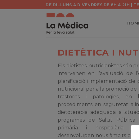
Skip
DE DILLUNS A DIVENDRES DE 8H A 21H | 
to
content
HOM
DIETÈTICA I NUT
Els dietistes-nutricionistes són p
intervenen en l’avaluació de l’
planificació i implementació de
nutricional per a la promoció de l
trastorns i patologies, en
procediments en seguretat alim
dietoteràpia adequada a situac
programes de Salut Pública 
primària i hospitalària. A
desenvolupen nous àmbits de la 