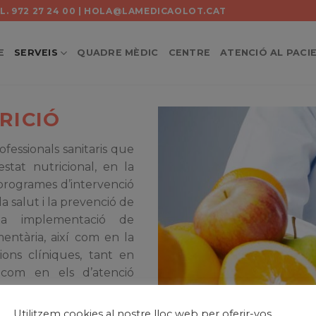
TEL. 972 27 24 00 | HOLA@LAMEDICAOLOT.CAT
E
SERVEIS
QUADRE MÈDIC
CENTRE
ATENCIÓ AL PACI
RICIÓ
rofessionals sanitaris que
estat nutricional, en la
 programes d’intervenció
a salut i la prevenció de
 la implementació de
entària, així com en la
ions clíniques, tant en
com en els d’atenció
ctualment, però, es
professió. Les diferents
Utilitzem cookies al nostre lloc web per oferir-vos