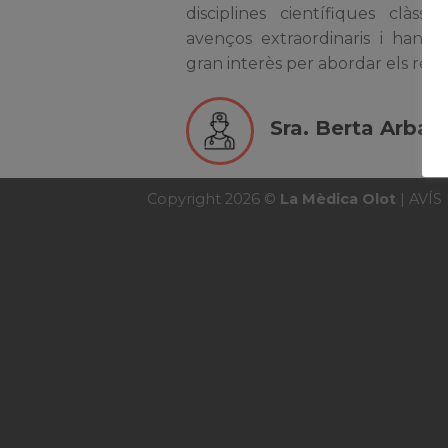
disciplines científiques clàss
avenços extraordinaris i han 
gran interès per abordar els rept
Sra. Berta Arbat
Copyright 2026 ©
La Mèdica Olot
|
AVÍS