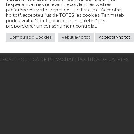
iques han experimentat
l'experiència més rellevant recordant les vostres
preferències i visites repetides. En fer clic a "Acceptar-
aportat coneixement de
ho tot", accepteu l'ús de TOTES les cookies. Tanmateix,
es de l’alimentació.
podeu visitar "Configuració de les galetes" per
proporcionar un consentiment controlat.
Configuració Cookies
Rebutja-ho tot
Acceptar-ho tot
 LEGAL i POLÍTICA DE PRIVACITAT
|
POLÍTICA DE GALETES