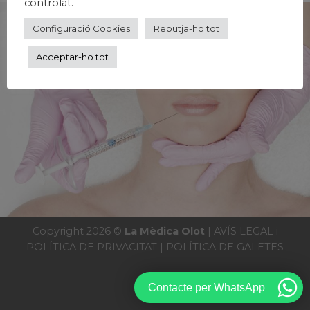
controlat.
Configuració Cookies
Rebutja-ho tot
Acceptar-ho tot
Copyright 2026 ©
La Mèdica Olot
|
AVÍS LEGAL i
POLÍTICA DE PRIVACITAT
|
POLÍTICA DE GALETES
Contacte per WhatsApp