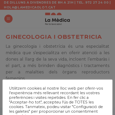
Skip
DE DILLUNS A DIVENDRES DE 8H A 21H | TEL. 972 27 24 00 |
HOLA@LAMEDICAOLOT.CAT
to
content
GINECOLOGIA I OBSTETRICIA
La ginecologia i obstetrícia és una especialitat
mèdica que s’especialitza en oferir atenció a les
dones al llarg de la seva vida, incloent l’embaràs i
el part, a més brinden diagnòstics i tractaments
per a malalties dels òrgans reproductors
femenins.
Utilitzem cookies al nostre lloc web per oferir-vos
Dra. Ariadna Danés
l'experiència més rellevant recordant les vostres
preferències i visites repetides. En fer clic a
Dr. Miquel Montalvo
"Acceptar-ho tot", accepteu l'ús de TOTES les
cookies. Tanmateix, podeu visitar "Configuració de
les galetes" per proporcionar un consentiment