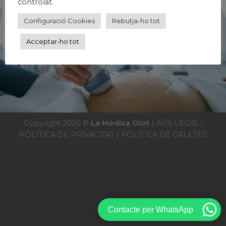
controlat.
Configuració Cookies
Rebutja-ho tot
Acceptar-ho tot
Copyright 2026 ©
La Mèdica Olot
|
AVÍS LEGAL i
POLÍTICA DE PRIVACITAT
|
POLÍTICA DE GALETES
Contacte per WhatsApp