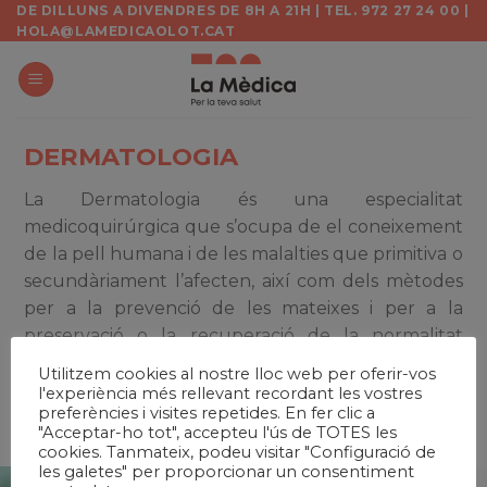
Skip
DE DILLUNS A DIVENDRES DE 8H A 21H | TEL. 972 27 24 00 |
HOLA@LAMEDICAOLOT.CAT
to
content
DERMATOLOGIA
La Dermatologia és una especialitat
medicoquirúrgica que s’ocupa de el coneixement
de la pell humana i de les malalties que primitiva o
secundàriament l’afecten, així com dels mètodes
per a la prevenció de les mateixes i per a la
preservació o la recuperació de la normalitat
cutània .
Utilitzem cookies al nostre lloc web per oferir-vos
l'experiència més rellevant recordant les vostres
preferències i visites repetides. En fer clic a
Dr. Raul Soldevila
"Acceptar-ho tot", accepteu l'ús de TOTES les
cookies. Tanmateix, podeu visitar "Configuració de
les galetes" per proporcionar un consentiment