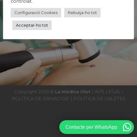
controlat.
Configuració Cookies
Rebutja-ho tot
Acceptar-ho tot
Copyright 2026 ©
La Mèdica Olot
|
AVÍS LEGAL i
POLÍTICA DE PRIVACITAT
|
POLÍTICA DE GALETES
Contacte per WhatsApp