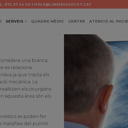
TEL. 972 27 24 00 | HOLA@LAMEDICAOLOT.CAT
E
SERVEIS
QUADRE MÈDIC
CENTRE
ATENCIÓ AL PACI
considera una branca
e es relaciona
siva ja que tracta els
ció mecànica. La
 realitzen els cirurgians
 en aquesta àrea són els
gnòstics es poden fer
es malalties del pulmó