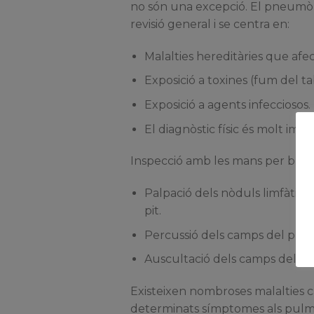
no són una excepció. El pneumò
revisió general i se centra en:
Malalties hereditàries que afe
Exposició a toxines (fum del ta
Exposició a agents infecciosos.
El diagnòstic físic és molt impo
Inspecció amb les mans per busca
Palpació dels nòduls limfàtics c
pit.
Percussió dels camps del pul
Auscultació dels camps del p
Existeixen nombroses malalties
determinats símptomes als pulmo