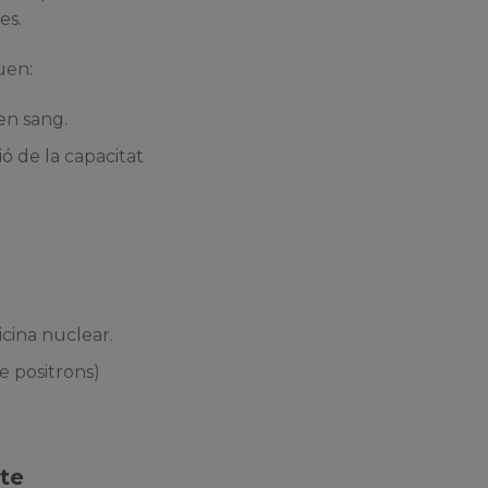
es.
uen:
 en sang.
ó de la capacitat
cina nuclear.
e positrons)
te