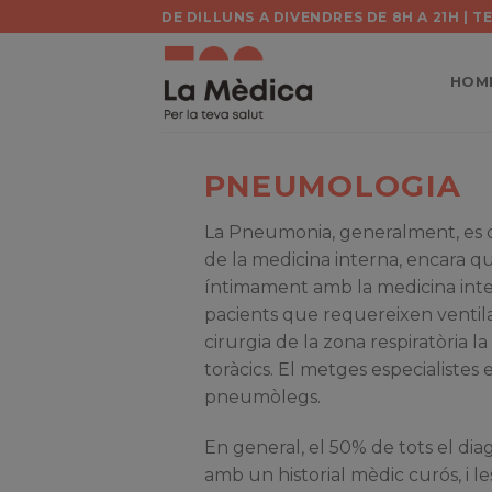
Skip
DE DILLUNS A DIVENDRES DE 8H A 21H | 
to
content
HOM
PNEUMOLOGIA
La Pneumonia, generalment, es 
de la medicina interna, encara qu
íntimament amb la medicina inten
pacients que requereixen ventila
cirurgia de la zona respiratòria la
toràcics. El metges especialistes
pneumòlegs.
En general, el 50% de tots el dia
amb un historial mèdic curós, i l