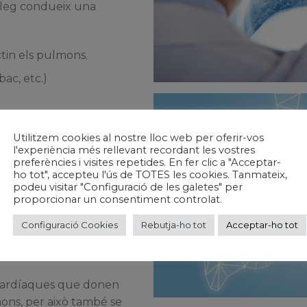
leg condueix una
ctin els pulmons.
bac, etc.)
rtant.
Utilitzem cookies al nostre lloc web per oferir-vos
l'experiència més rellevant recordant les vostres
r signes de malalties .
preferències i visites repetides. En fer clic a "Acceptar-
ho tot", accepteu l'ús de TOTES les cookies. Tanmateix,
podeu visitar "Configuració de les galetes" per
ervicals, la tràquea i el
proporcionar un consentiment controlat.
Configuració Cookies
Rebutja-ho tot
Acceptar-ho tot
mó.
ulmó.
 cardíaques que donen
ns, per això també se